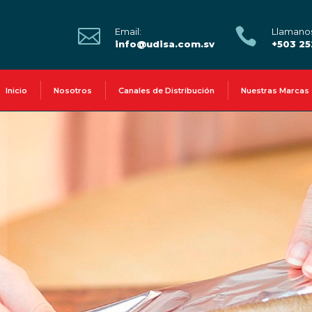


Email:
Llamano
info@udisa.com.sv
+503 2
Inicio
Nosotros
Canales de Distribución
Nuestras Marcas