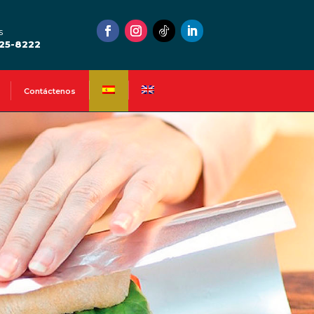
s
525-8222
Contáctenos