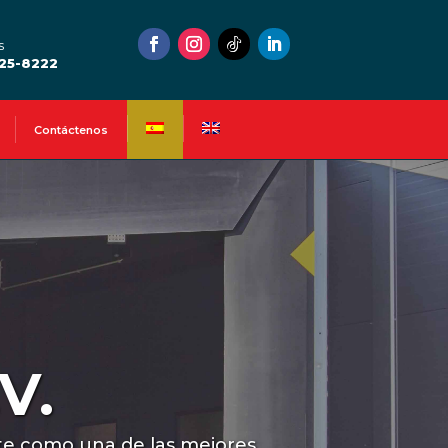
s
525-8222
Contáctenos
V.
nte como una de las mejores