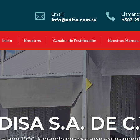


Email:
Llamano
info@udisa.com.sv
+503 2
Inicio
Nosotros
Canales de Distribución
Nuestras Marcas
DISA S.A. DE C.
n el año 1990, logrando posicionarse exitosame