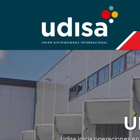
U
Udisa inicia operaciones e