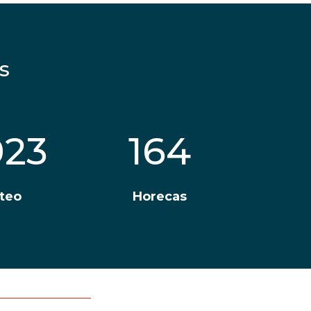
s
023
164
teo
Horecas