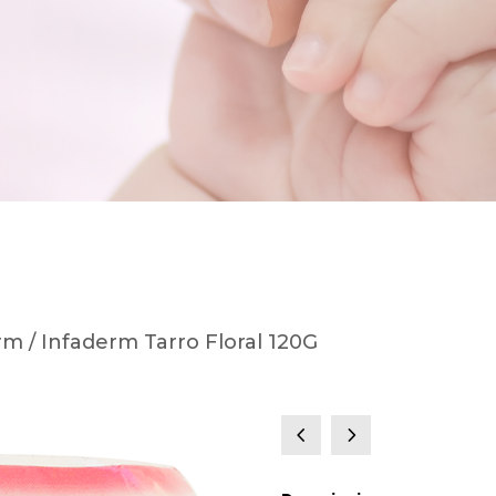
rm
/ Infaderm Tarro Floral 120G
4
5