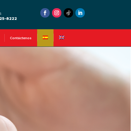
s
525-8222
Contáctenos