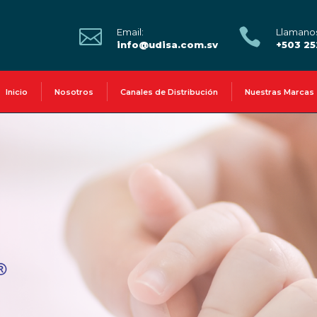


Email:
Llamano
info@udisa.com.sv
+503 2
Inicio
Nosotros
Canales de Distribución
Nuestras Marcas