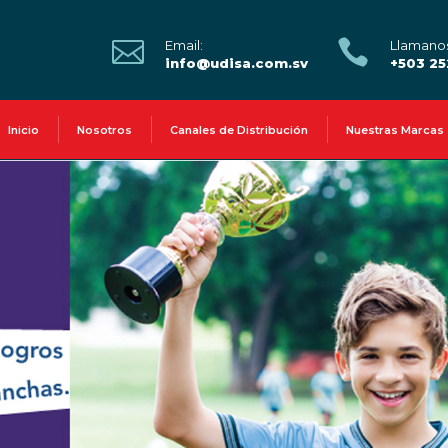


Email:
Llamano
info@udisa.com.sv
+503 2
Inicio
Nosotros
Canales de Distribución
Nuestras Marcas