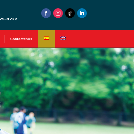
s
525-8222
Contáctenos