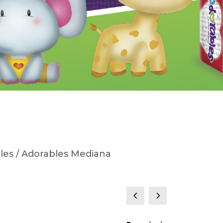
les
/ Adorables Mediana
4
5