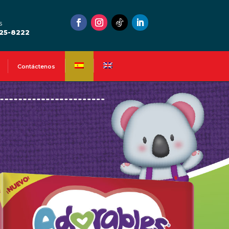
s
525-8222
Contáctenos