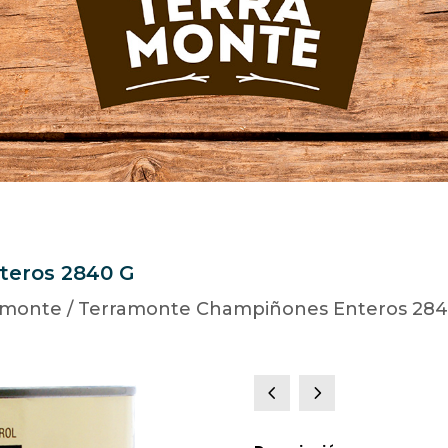
teros 2840 G
amonte
/ Terramonte Champiñones Enteros 284
4
5