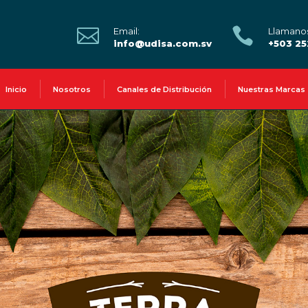


Email:
Llamano
info@udisa.com.sv
+503 2
Inicio
Nosotros
Canales de Distribución
Nuestras Marcas