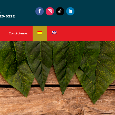
s
525-8222
Contáctenos