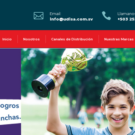


Email:
Llamano
info@udisa.com.sv
+503 2
Inicio
Nosotros
Canales de Distribución
Nuestras Marcas