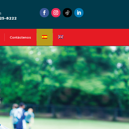
s
525-8222
Contáctenos