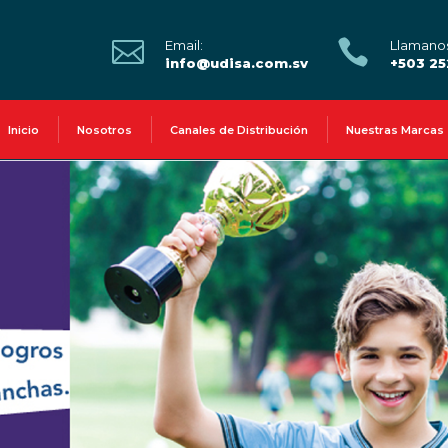


Email:
Llamano
info@udisa.com.sv
+503 2
Inicio
Nosotros
Canales de Distribución
Nuestras Marcas