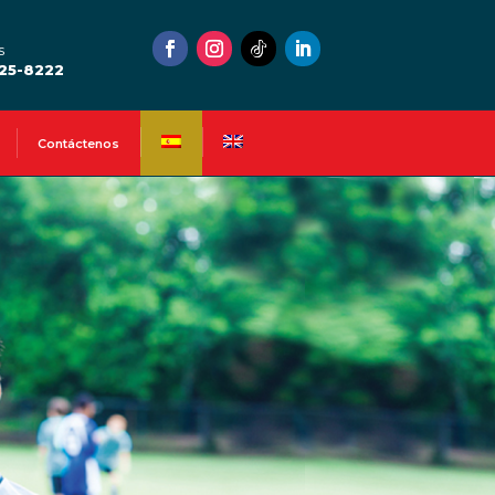
s
525-8222
Contáctenos