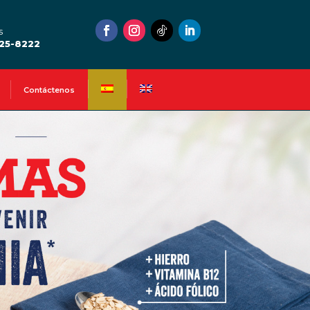
s
525-8222
Contáctenos