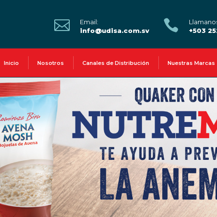


Email:
Llamano
info@udisa.com.sv
+503 2
Inicio
Nosotros
Canales de Distribución
Nuestras Marcas