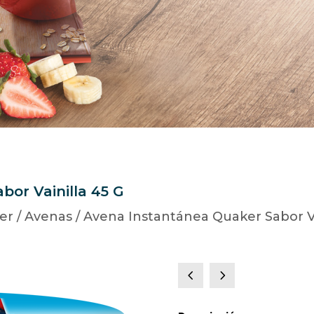
or Vainilla 45 G
er
/
Avenas
/ Avena Instantánea Quaker Sabor Va
4
5