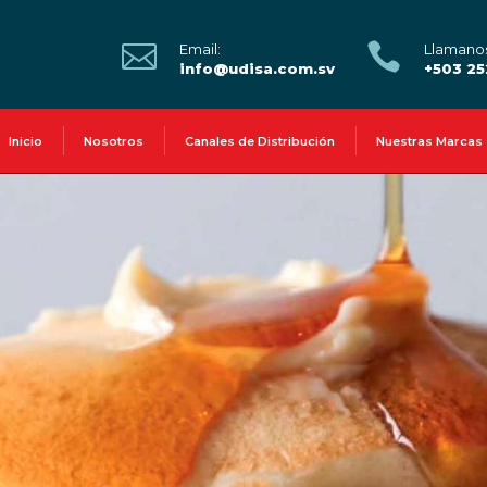


Email:
Llamano
info@udisa.com.sv
+503 2
Inicio
Nosotros
Canales de Distribución
Nuestras Marcas