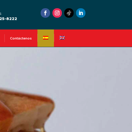
s
525-8222
Contáctenos