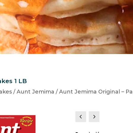
akes 1 LB
akes
/
Aunt Jemima
/ Aunt Jemima Original – P
4
5