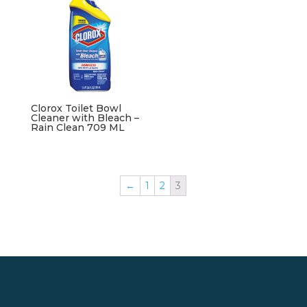
Clorox Toilet Bowl
Cleaner with Bleach –
Rain Clean 709 ML
←
1
2
3